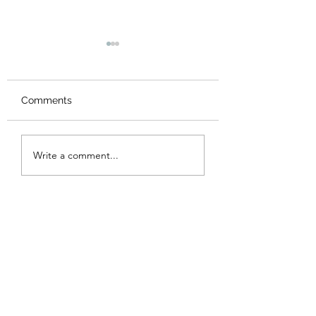
Comments
2024年12月 - 湖南省涟
2023年12月 - 
Write a comment...
源市第一中学贫困生奖
山地震灾后重建捐
学金公益活动